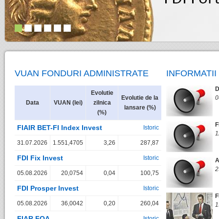
VUAN FONDURI ADMINISTRATE
INFORMATII
D
Evolutie
Evolutie de la
0
Data
VUAN (lei)
zilnica
lansare (%)
(%)
F
FIAIR BET-FI Index Invest
Istoric
1
31.07.2026
1.551,4705
3,26
287,87
FDI Fix Invest
Istoric
A
2
05.08.2026
20,0754
0,04
100,75
FDI Prosper Invest
Istoric
F
05.08.2026
36,0042
0,20
260,04
1
FIAR FOA
Istoric