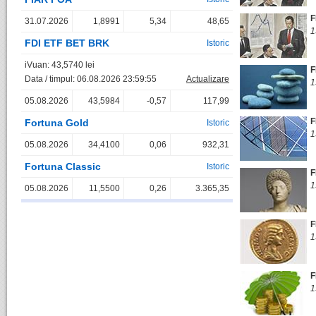
F
31.07.2026
1,8991
5,34
48,65
1
FDI ETF BET BRK
Istoric
iVuan: 43,5740 lei
F
Data / timpul: 06.08.2026 23:59:55
Actualizare
1
05.08.2026
43,5984
-0,57
117,99
F
Fortuna Gold
Istoric
1
05.08.2026
34,4100
0,06
932,31
Fortuna Classic
Istoric
F
1
05.08.2026
11,5500
0,26
3.365,35
F
1
F
1