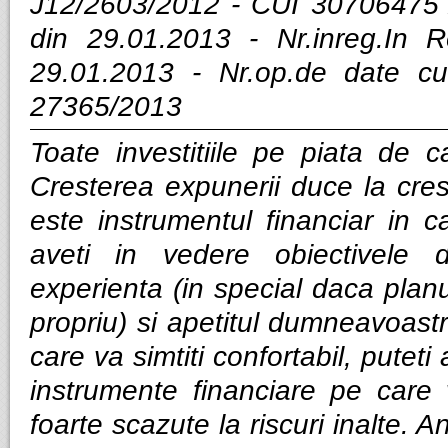
J12/2603/2012 - CUI 30706475 
din 29.01.2013 - Nr.inreg.In
29.01.2013 - Nr.op.de date cu
27365/2013
Toate investitiile pe piata de ca
Cresterea expunerii duce la cres
este instrumentul financiar in ca
aveti in vedere obiectivele d
experienta (in special daca planui
propriu) si apetitul dumneavoastra
care va simtiti confortabil, puteti
instrumente financiare pe care v
foarte scazute la riscuri inalte. Anal