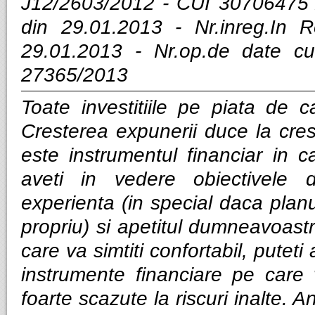
J12/2603/2012 - CUI 30706475 
din 29.01.2013 - Nr.inreg.In
29.01.2013 - Nr.op.de date cu
27365/2013
Toate investitiile pe piata de ca
Cresterea expunerii duce la cres
este instrumentul financiar in ca
aveti in vedere obiectivele d
experienta (in special daca planui
propriu) si apetitul dumneavoastra
care va simtiti confortabil, puteti
instrumente financiare pe care v
foarte scazute la riscuri inalte. Anal