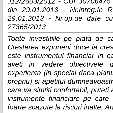
J12/2603/2012 - CUI 30706475 
din 29.01.2013 - Nr.inreg.In
29.01.2013 - Nr.op.de date cu
27365/2013
Toate investitiile pe piata de ca
Cresterea expunerii duce la cres
este instrumentul financiar in ca
aveti in vedere obiectivele d
experienta (in special daca planui
propriu) si apetitul dumneavoastra
care va simtiti confortabil, puteti
instrumente financiare pe care v
foarte scazute la riscuri inalte. Anal